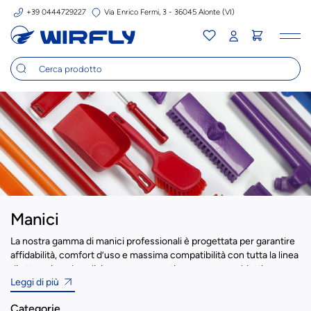
+39 0444729227
Via Enrico Fermi, 3 - 36045 Alonte (VI)
Tog
nav
Manici
La nostra gamma di manici professionali è progettata per garantire
affidabilità, comfort d’uso e massima compatibilità con tutta la linea
di attrezzi per la pulizia, come scope, tira acqua e raschietti.
Leggi di più
Disponibili in diverse lunghezze e materiali, i nostri manici
rispondono alle esigenze di ambienti regolamentati e ad alta
Categorie
intensità operativa, come le industrie alimentari, farmaceutiche,