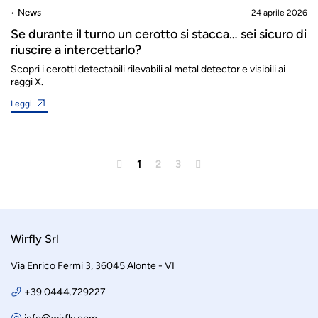
News
24 aprile 2026
Se durante il turno un cerotto si stacca… sei sicuro di
riuscire a intercettarlo?
Scopri i cerotti detectabili rilevabili al metal detector e visibili ai
raggi X.
Leggi

1
2
3

Wirfly Srl
Via Enrico Fermi 3, 36045 Alonte - VI
+39.0444.729227