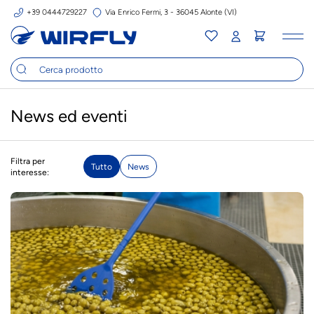
+39 0444729227
Via Enrico Fermi, 3 - 36045 Alonte (VI)
Tog
nav
News ed eventi
Filtra per
Tutto
News
interesse: