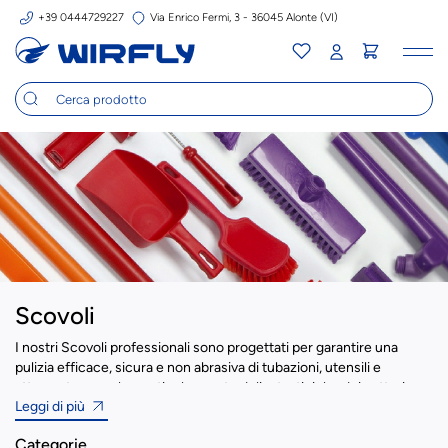
+39 0444729227
Via Enrico Fermi, 3 - 36045 Alonte (VI)
Tog
nav
Scovoli
I nostri Scovoli professionali sono progettati per garantire una
pulizia efficace, sicura e non abrasiva di tubazioni, utensili e
attrezzature anche particolarmente delicate, tipiche dei settori
Leggi di più
alimentare, farmaceutico, cosmetico e sanitario. Grazie alla loro
struttura intelligente e all’utilizzo di materiali di alta qualità,
Categorie
rappresentano uno strumento essenziale per la manutenzione