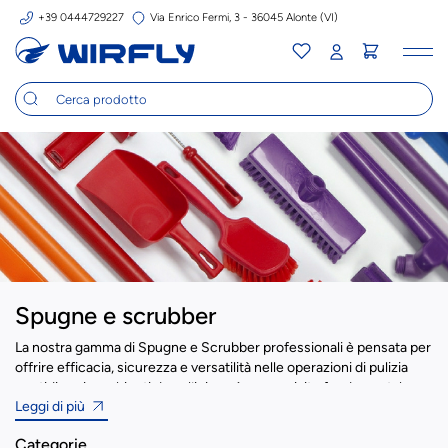
+39 0444729227
Via Enrico Fermi, 3 - 36045 Alonte (VI)
Tog
nav
Spugne e scrubber
La nostra gamma di Spugne e Scrubber professionali è pensata per
offrire efficacia, sicurezza e versatilità nelle operazioni di pulizia
quotidiana in ambienti dove l’igiene è un requisito fondamentale.
Leggi di più
Utilizzabili in contesti altamente regolamentati come l’industria
alimentare, farmaceutica, cosmetica e sanitaria, questi strumenti
Categorie
sono progettati per rimuovere residui, incrostazioni e sporco