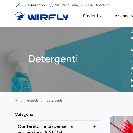
+39 0444729227
Via Enrico Fermi, 3 - 36045 Alonte (VI)
Prodotti
Azienda
A
a
-
u
Detergenti
-
a
-
p
a
Prodotti
Detergenti
Categorie
Contenitori e dispenser in
acciaio inox AISI 304