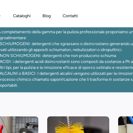
Cataloghi
Blog
Contatti
 completamento della gamma per la pulizia professionale proponiamo una l
groalimentare:
SCHIUMOGENI: detergenti che sgrassano o disincrostano generando un
sati utilizzando gli appositi schiumatori, nebulizzatori o idropulitrici.
-NON SCHIUMOGENI: detergenti che non producono schiuma
ACIDI: i detergenti acidi disincrostanti sono composti da sostanze a Ph 
ltri tipi, per la pulizia e la rimozione ef!cace di sporco ostinato e resistente
ALCALINI o BASICI: I detergenti alcalini vengono utilizzati per la rimozio
rocesso chimico chiamato saponi!cazione che li trasforma in sostanze so
sportabili.