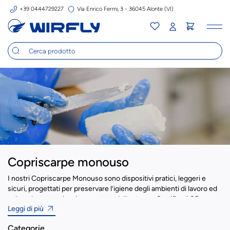
+39 0444729227
Via Enrico Fermi, 3 - 36045 Alonte (VI)
Tog
nav
Copriscarpe monouso
I nostri Copriscarpe Monouso sono dispositivi pratici, leggeri e
sicuri, progettati per preservare l’igiene degli ambienti di lavoro ed
evitare la contaminazione portata dall’esterno. Certificati CE e
Leggi di più
classificati come Dispositivi di Protezione Individuale (DPI) di 1ª
categoria, rappresentano una protezione essenziale nelle industrie
Categorie
alimentari, farmaceutiche, cosmetiche, chimiche e sanitarie. I