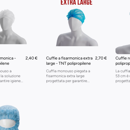
rmonica -
2,40 €
Cuffie a fisarmonica extra
2,70 €
Cuffie 
ilene
large - TNT polipropilene
polipro
nouso a
Cuffia monouso piegata a
La cuff
 la soluzione
fisarmonica extra large
53 cm è 
ntire igiene...
progettata per garantire...
progetta