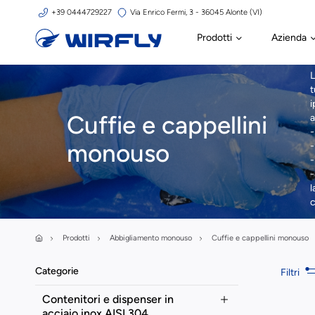
+39 0444729227
Via Enrico Fermi, 3 - 36045 Alonte (VI)
Prodotti
Azienda
L
t
i
Cuffie e cappellini
a
-
monouso
-
-
-
l
c
Prodotti
Abbigliamento monouso
Cuffie e cappellini monouso
Categorie
Filtri
Contenitori e dispenser in
acciaio inox AISI 304