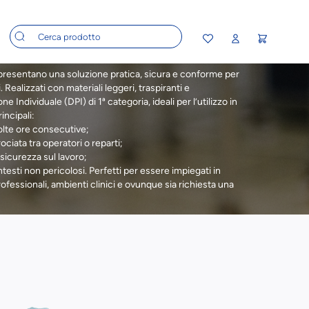
presentano una soluzione pratica, sicura e conforme per
. Realizzati con materiali leggeri, traspiranti e
e Individuale (DPI) di 1ª categoria, ideali per l’utilizzo in
incipali:
olte ore consecutive;
iata tra operatori o reparti;
 sicurezza sul lavoro;
testi non pericolosi. Perfetti per essere impiegati in
fessionali, ambienti clinici e ovunque sia richiesta una