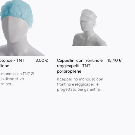
rotonde - TNT
3,00 €
Cappellini con frontino e
15,40 €
pilene
reggicapelli - TNT
polipropilene
ia monouso in TNT Ø
un dispositivo
Il cappellino monouso con
to per...
frontino e reggicapelli è
progettato per garantire...