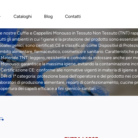
Cataloghi
Blog
Contatti
e nostre Cuffie e Cappellini Monouso in Tessuto Non Tessuto (TNT) rap
utti gli ambienti in cui l’igiene e la protezione del prodotto sono essenziali
poallergenici, sono certificati CE e classificati come Dispositivi di Protezion
mbito alimentare, farmaceutico, cosmetico e sanitario. Caratteristiche pr
 Materiale TNT: leggero, resistente e comodo da indossare anche per m
 Monouso: garantisce la massima igiene, evitando la contaminazione incroc
 Certificazione CE: conforme alle normative vigenti in materia di igiene e
 DPI di 1ª categoria: protezione base dell’operatore e del prodotto nei con
aboratori di produzione alimentare, reparti di confezionamento, cucine pro
opertura dei capelli efficace a fini igienico-sanitari.