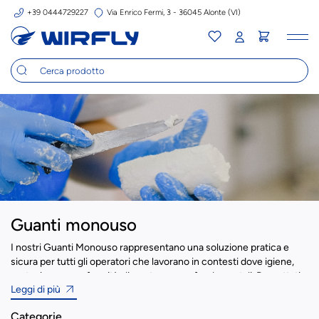
+39 0444729227
Via Enrico Fermi, 3 - 36045 Alonte (VI)
Tog
nav
Guanti monouso
I nostri Guanti Monouso rappresentano una soluzione pratica e
sicura per tutti gli operatori che lavorano in contesti dove igiene,
protezione e conformità alimentare sono fondamentali. Progettati
Leggi di più
per l’uso professionale intensivo, sono idonei al contatto diretto
con alimenti e rispondono pienamente ai requisiti imposti dalle
Categorie
normative in materia di sicurezza e igiene, come HACCP, FDA e CE.