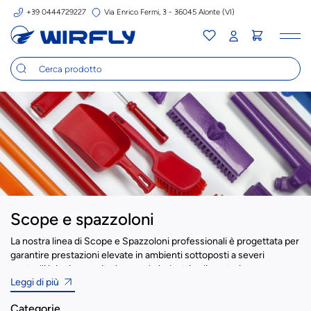
+39 0444729227
Via Enrico Fermi, 3 - 36045 Alonte (VI)
Tog
nav
Scope e spazzoloni
La nostra linea di Scope e Spazzoloni professionali è progettata per
garantire prestazioni elevate in ambienti sottoposti a severi
controlli igienico-sanitari, come le industrie alimentari,
Leggi di più
farmaceutiche, nutraceutiche e cosmetiche.
Disponibili in diverse tipologie di setole – piumate, morbide, medie
Categorie
e dure – i nostri modelli permettono di affrontare ogni tipo di