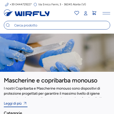
+39 0444729227
Via Enrico Fermi, 3 - 36045 Alonte (VI)
Tog
nav
Mascherine e copribarba monouso
I nostri Copribarba e Mascherine monouso sono dispositivi di
protezione progettati per garantire il massimo livello di igiene
personale e sicurezza alimentare nei contesti professionali più
Leggi di più
esigenti. Certificati CE, questi articoli sono ideali per l’utilizzo in
ambienti sottoposti a rigorosi controlli sanitari, come l’industria
Categorie
alimentare, farmaceutica, cosmetica, chimica e sanitaria.