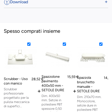
Download
Spesso comprati insieme
Spazzolone
15,59 €
Spazzola
14,4
Scrubber - Uso
28,52 €
pavimento
bruschetto
con manico
400x50 mm -
manuale -
Scrubber
+
+
SETOLE DURE
SETOLE DURE
professionale
Dim. 400x50
Dim. 210x70 mm.
progettato per la
mm. Setole in
Monocolore,
pulizia meccanica
poliestere PBT
setole dure in
di superfici...
spessore 0,50
poliestere PBT