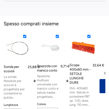
Spesso comprati insieme
Scopa
32,64 €
Spazzola con
9,71 €
Sonda per
25,88 €
400x60 mm -
manico corto
scovoli
Pre
SETOLE
Spazzola
La sonda
LUNGHE
+
+
multiuso
flessibile per
DURE
A
universale con
scovoli è
Dim. 400x60
manico corto e
progettata per
mm. Setole in
setole medie
consentire la
poliestere PBT
progettata...
pulizia...
sp. 1.00, dure,
Colore
lung. 110 mm....
Lunghezza