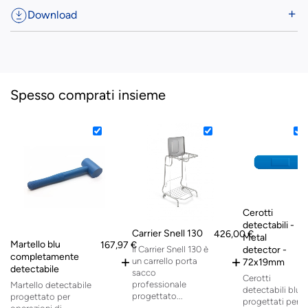
Download
Spesso comprati insieme
Cerotti
detectabili -
Carrier Snell 130
426,00 €
Metal
Martello blu
167,97 €
Il Carrier Snell 130 è
detector -
completamente
+
+
un carrello porta
72x19mm
detectabile
sacco
Cerotti
professionale
Martello detectabile
detectabili blu
progettato...
progettato per
progettati per