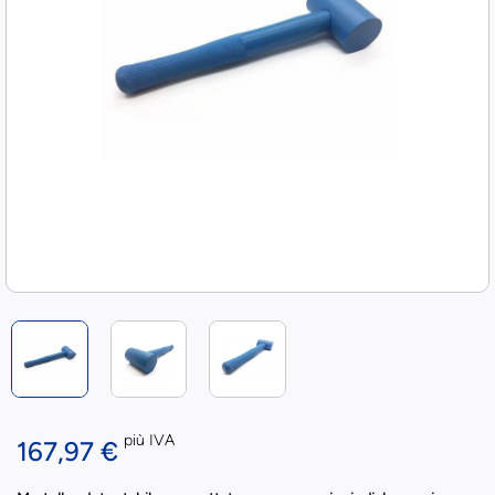
più IVA
167,97 €