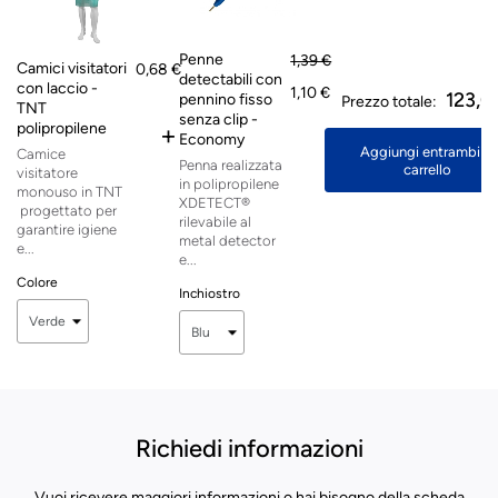
Penne
1,39 €
Camici visitatori
0,68 €
detectabili con
con laccio -
1,10 €
123,0
pennino fisso
Prezzo totale:
TNT
senza clip -
polipropilene
+
Economy
Aggiungi entrambi al
Camice
Penna realizzata
carrello
visitatore
in polipropilene
monouso in TNT
XDETECT®
progettato per
rilevabile al
garantire igiene
metal detector
e...
e...
Colore
Inchiostro
Richiedi informazioni
Vuoi ricevere maggiori informazioni o hai bisogno della scheda