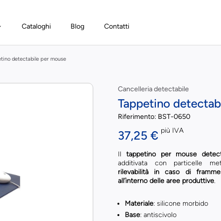
Cataloghi
Blog
Contatti
tino detectabile per mouse
Cancelleria detectabile
Tappetino detectab
Riferimento:
BST-0650
più IVA
37,25 €
Il
tappetino per mouse detect
additivata con particelle meta
rilevabilità in caso di framm
all’interno delle aree produttive
.
Materiale
: silicone morbido
Base
: antiscivolo