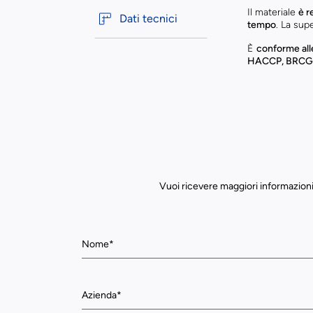
Il materiale
è r
Dati tecnici
tempo
. La supe
È
conforme all
HACCP, BRCGS
Vuoi ricevere maggiori informazioni