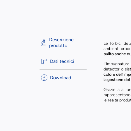
Descrizione
Le forbici dete
prodotto
ambienti produt
pulito anche du
Dati tecnici
L’impugnatura 
detector o sis
colore dell’impu
Download
la gestione del
Grazie alla lo
rappresentano u
le realtà produ