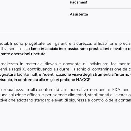
Pagamenti
Assistenza
ctabili sono progettate per garantire sicurezza, affidabilità e precisio
tivi sensibili.
Le lame in acciaio inox assicurano prestazioni elevate e
rante operazioni ripetute
.
realizzata in materiale rilevabile consente di individuare facilment
temi a raggi X, contribuendo a ridurre il rischio di contaminazione da c
gnatura facilita inoltre l’identificazione visiva degli strumenti all’interno 
 rischio, in conformità alle migliori pratiche HACCP.
ro robustezza e alla conformità alle normative europee e FDA per i
na soluzione affidabile per aziende alimentari, stabilimenti di lavorazi
ttive che adottano standard elevati di sicurezza e controllo della conta