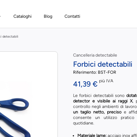
Cataloghi
Blog
Contatti
i detectabili
Cancelleria detectabile
Forbici detectabili
Riferimento:
BST-FOR
più IVA
41,39 €
Le forbici detectabili sono
dotat
detector e visibile ai raggi X
, 
controllo negli ambienti di lavor
un taglio netto, preciso
e affid
consente un utilizzo pratico
quotidiane.
Materiale lame:
acciaio inox affi