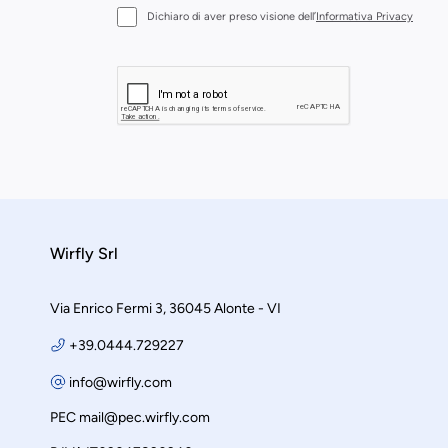
Dichiaro di aver preso visione dell’
Informativa Privacy
Wirfly Srl
Via Enrico Fermi 3, 36045 Alonte - VI
+39.0444.729227
info@wirfly.com
PEC
mail@pec.wirfly.com