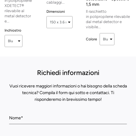
in polipropilene
cablaggi...
1,5 mm
XDETECT®
rilevabile al
Il raschietto
Dimensioni
metal detector
in polipropilene rilevabile
e...
dal metal detector e
visibile...
Inchiostro
Colore
Richiedi informazioni
Vuoi ricevere maggiori informazioni o hai bisogno della scheda
tecnica? Compila il form qui sotto e contattaci. Ti
risponderemo in brevissimo tempo!