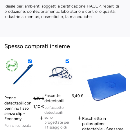
Ideale per: ambienti soggetti a
certificazione HACCP, reparti di
produzione, confezionamento, laboratorio e controllo qualità,
industrie alimentari, cosmetiche, farmaceutiche.
Spesso comprati insieme
Fascette
6,49 €
Penne
1,39 €
detectabili
detectabili con
1,10 €
Le fascette
pennino fisso
detectabili
senza clip -
+
+
sono
Raschietto in
Economy
2
progettate per
polipropilene
Penna realizzata
il fissaggio di
detectabile - Spessore