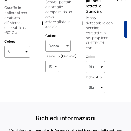
pennino
lt
Scovoli per tubi
retrattile -
e bottiglie,
Caraffa in
Standard
composti da un
polipropilene
cavo
graduata
Penna
+
+
attorcigliato in
all'interno,
detectabile con
acciaio,...
utilizzabile da
pennino
-30°C a...
retratttile in
Colore
polipropilene
Colore
XDETECT®
con...
Diametro (Ø in mm)
Colore
Inchiostro
Richiedi informazioni
Vuoi ricevere maggiori informazioni o hai bisogno della scheda