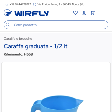
+39 0444729227
Via Enrico Fermi, 3 - 36045 Alonte (VI)
Tog
nav
Caraffe e brocche
Caraffa graduata - 1/2 lt
Riferimento:
H55B