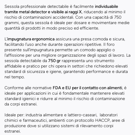
Sessola professionale detectabile è facilmente
individuabile
tramite metal detector e visibile ai raggi X
, riducendo al minimo il
rischio di contaminazioni accidentali. Con una capacità di 750
grammi, questa sessola è ideale per dosare e movimentare medie
quantità di prodotti in modo preciso ed efficiente.
L’
impugnatura ergonomica
assicura una presa comoda e sicura,
facilitando l’uso anche durante operazioni ripetitive. Il foro
presente sull’impugnatura permette un comodo appiglio o
l’affissione per una migliore organizzazione degli spazi di lavoro. La
sessola detectabile da
750 gr
rappresenta uno strumento
affidabile e pratico per chi opera in settori che richiedono elevati
standard di sicurezza e igiene, garantendo performance e durata
nel tempo.
Conforme alle normative
FDA e EU
per il contatto con alimenti
, è
ideale per applicazioni in cui è fondamentale mantenere elevati
standard igienici e ridurre al minimo il rischio di contaminazione
da corpi estranei.
Ideale per: industria alimentare e lattiero-caseari, laboratori
chimici e farmaceutici, ambienti con protocollo HACCP, aree di
produzione dove si utilizzano sistemi di rilevamento corpi
estranei.