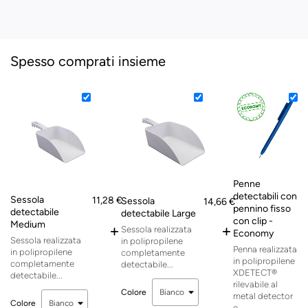
Spesso comprati insieme
Penne
1
detectabili con
Sessola
11,28 €
Sessola
14,66 €
1
pennino fisso
detectabile
detectabile Large
con clip -
Medium
+
+
Sessola realizzata
Economy
Sessola realizzata
in polipropilene
Penna realizzata
in polipropilene
completamente
in polipropilene
completamente
detectabile...
XDETECT®
detectabile...
rilevabile al
Colore
metal detector
Colore
e...