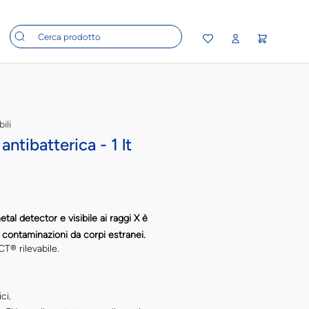
ili
antibatterica - 1 lt
metal detector
e
visibile ai raggi X
è
di contaminazioni da corpi estranei.
T® rilevabile.
ci.