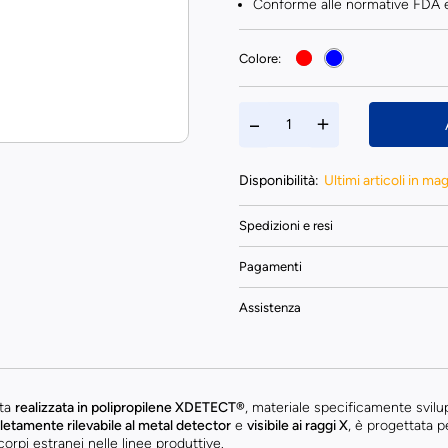
Conforme alle normative FDA e
Colore:
Disponibilità:
Ultimi articoli in ma
Spedizioni e resi
Pagamenti
Assistenza
ata
realizzata in polipropilene XDETECT®
, materiale specificamente svilu
etamente rilevabile al metal detector
e
visibile ai raggi X
, è progettata p
corpi estranei nelle linee produttive.