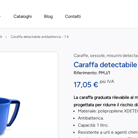
Cataloghi
Blog
Contatti
li
Caraffa detectabile antibatterica - 1 lt
Caraffe, sessole, misurini detectab
Caraffa detectabile 
Riferimento:
PMJ/1
più IVA
17,05 €
La caraffa graduata
rilevabile al 
progettata per ridurre il rischio 
Materiale: polipropilene XDETEC
Antibatterica.
Capacità: 1 litro.
Resistente a urti e agenti chimi