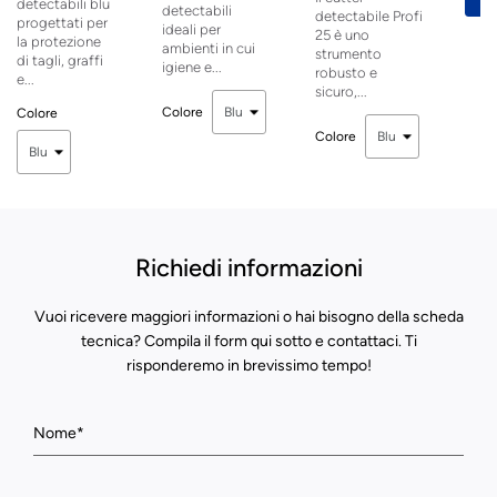
detectabili blu
detectabili
detectabile Profi
progettati per
ideali per
25 è uno
la protezione
ambienti in cui
strumento
di tagli, graffi
igiene e...
robusto e
e...
sicuro,...
Colore
Colore
Colore
Richiedi informazioni
Vuoi ricevere maggiori informazioni o hai bisogno della scheda
tecnica? Compila il form qui sotto e contattaci. Ti
risponderemo in brevissimo tempo!