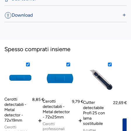
Download
Spesso comprati insieme
Cerotti
8,85 €
Cerotti
9,79 €
Cutter
22,69 €
detectabili -
detectabili -
detectabile
Metal
P
Metal detector
Profi 25 con
detector -
- 72x25mm
lama
+
+
72x19mm
sostituibile
Cerotti
Cerotti
professionali
Il cutter