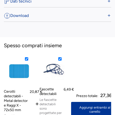
Dati tecnici
Download
Spesso comprati insieme
Fascette
6,49 €
Cerotti
20,87 €
detectabili
27,36 
Prezzo totale:
detectabili -
Le fascette
Metal detector
+
detectabili
e Raggi X -
Aggiungi entrambi al
sono
72x50 mm
carrello
progettate per