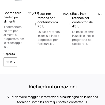
Contenitore
25,71 €
Base inox
Base inox
192,00 €
176,
neutro per
rotonda per
rotonda per
alimenti
contenitori da
contenitori da
+
+
75 lt
45 lt
Il contenitore
neutro per
La base rotonda
La base rotonda
alimenti è
in acciaio inox è
in acciaio inox è
progettato per
progettata per
progettata per
lo stoccaggio,
facilitare la...
facilitare la...
la...
Capacità
Richiedi informazioni
Vuoi ricevere maggiori informazioni o hai bisogno della scheda
tecnica? Compila il form qui sotto e contattaci. Ti