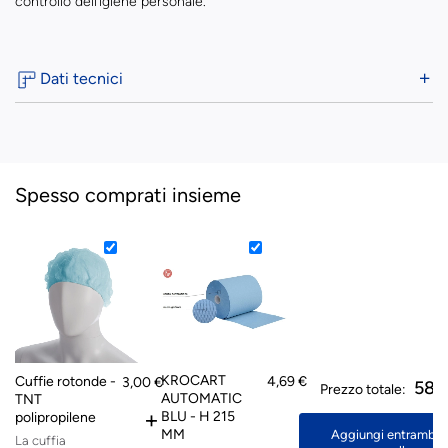
controllo dell’igiene personale.
Dati tecnici
Spesso comprati insieme
KROCART
Cuffie rotonde -
4,69 €
3,00 €
58,1
Prezzo totale:
AUTOMATIC
TNT
+
BLU - H 215
polipropilene
MM
Aggiungi entrambi a
La cuffia