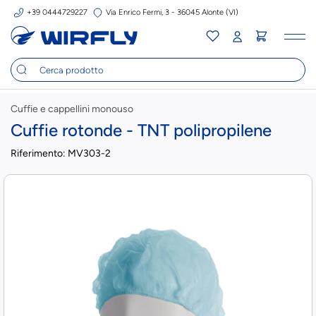
+39 0444729227
Via Enrico Fermi, 3 - 36045 Alonte (VI)
Tog
nav
Cuffie e cappellini monouso
Cuffie rotonde - TNT polipropilene
Riferimento:
MV303-2