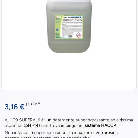
più IVA
3,16 €
AL 109 SUPERALK à¨ un detergente super sgrassante ad altissima
alcalinità (
pH>14
) che trova impiego nel
sistema HACCP
.
Non intacca le superfici in accciaio inox, ferro, vetroresina,