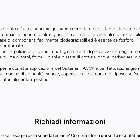
no pronto all’uso a schiuma gel superaderente e persistente studiato per
 tenaci e indurite di olii e grassi, sia animali che vegetali e di residui al
e di componenti facilmente biodegradabili ed è esente da fosforo.
 profumato.
r le pulizie quotidiane in tutti gli ambienti di preparazione degli alime
 pulizia di forni, fornelli, piani e piastre di cottura, griglie, barbecues, gira
per la corretta applicazione del Sistema HACCP e per l’attuazione giornal
se, cucine di comunità, scuole, ospedali, case di cura e di riposo, selfs
ratori alimentari, pastifici.
Richiedi informazioni
 o hai bisogno della scheda tecnica? Compila il form qui sotto e contatta