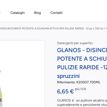
Cataloghi
Blog
Contatti
ISINCROSTANTE POTENTE A SCHIUMA ATTIVA PER PULIZIE RAPIDE -12 pz x 700 ml + 12
Detergenti per superfici
GLANOS - DISIN
POTENTE A SCHIU
PULIZIE RAPIDE -12
spruzzini
Riferimento:
K20007.700ML
più IVA
6,65 €
GLANOS à¨ un pulitore alcalino p
superaderente e persistente stud