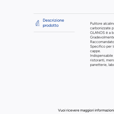
Descrizione
Pulitore alcali
prodotto
carbonizzate più
GLANOS è a bas
Gradevolmente
Raccomandato pe
Specifico per la
cappe.
Indispensabile 
ristoranti, men
panetterie, labo
Vuoi ricevere maggiori informazioni