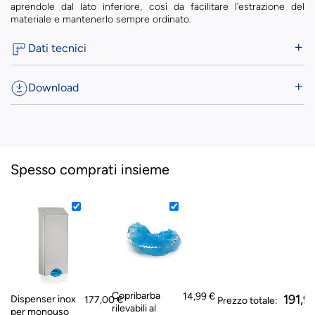
aprendole dal lato inferiore, così da facilitare l’estrazione del
materiale e mantenerlo sempre ordinato.
Dati tecnici
Download
Spesso comprati insieme
Copribarba
14,99 €
191,9
Dispenser inox
177,00 €
Prezzo totale:
rilevabili al
per monouso