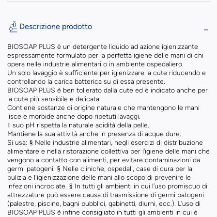
Descrizione prodotto
BIOSOAP PLUS è un detergente liquido ad azione igienizzante
espressamente formulato per la perfetta igiene delle mani di chi
opera nelle industrie alimentari o in ambiente ospedaliero.
Un solo lavaggio è sufficiente per igienizzare la cute riducendo e
controllando la carica batterica su di essa presente.
BIOSOAP PLUS è ben tollerato dalla cute ed è indicato anche per
la cute più sensibile e delicata.
Contiene sostanze di origine naturale che mantengono le mani
lisce e morbide anche dopo ripetuti lavaggi.
Il suo pH rispetta la naturale acidità della pelle.
Mantiene la sua attività anche in presenza di acque dure.
Si usa: § Nelle industrie alimentari, negli esercizi di distribuzione
alimentare e nella ristorazione collettiva per l’igiene delle mani che
vengono a contatto con alimenti, per evitare contaminazioni da
germi patogeni. § Nelle cliniche, ospedali, case di cura per la
pulizia e l'igienizzazione delle mani allo scopo di prevenire le
infezioni incrociate. § In tutti gli ambienti in cui l’uso promiscuo di
attrezzature può essere causa di trasmissione di germi patogeni
(palestre, piscine, bagni pubblici, gabinetti, diurni, ecc.). L’uso di
BIOSOAP PLUS è infine consigliato in tutti gli ambienti in cui è