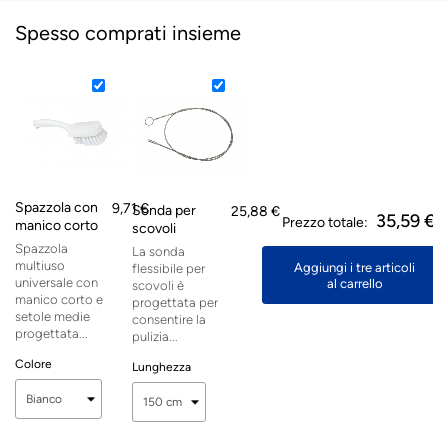
Spesso comprati insieme
Spazzola con
9,71 €
Sonda per
25,88 €
35,59 €
Prezzo totale:
manico corto
scovoli
Spazzola
La sonda
multiuso
Aggiungi i tre articoli
flessibile per
universale con
al carrello
scovoli è
manico corto e
progettata per
setole medie
consentire la
progettata...
pulizia...
Colore
Lunghezza