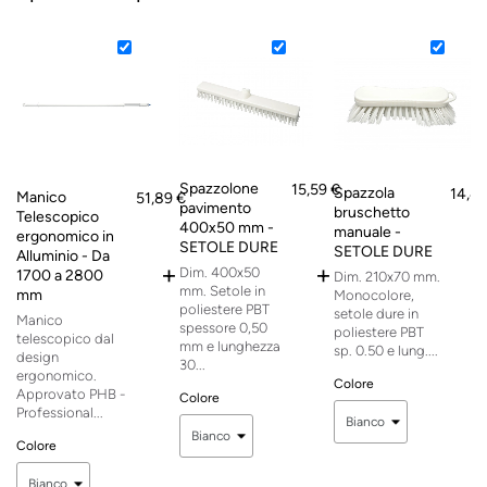
Spazzolone
15,59 €
Spazzola
14,44
Manico
51,89 €
pavimento
bruschetto
Telescopico
400x50 mm -
manuale -
ergonomico in
SETOLE DURE
SETOLE DURE
Alluminio - Da
+
+
Dim. 400x50
1700 a 2800
Dim. 210x70 mm.
mm. Setole in
mm
Monocolore,
poliestere PBT
setole dure in
Manico
spessore 0,50
poliestere PBT
telescopico dal
mm e lunghezza
sp. 0.50 e lung....
design
30...
ergonomico.
Colore
Approvato PHB -
Colore
Professional...
Colore