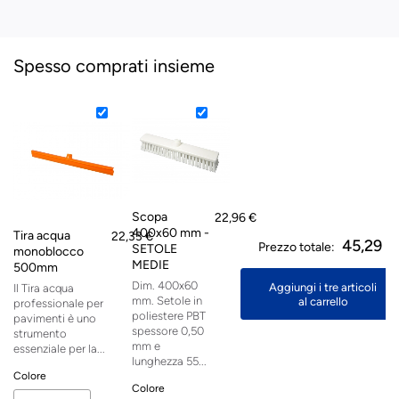
Spesso comprati insieme
Scopa
22,96 €
400x60 mm -
Tira acqua
22,33 €
45,29 €
Prezzo totale:
SETOLE
monoblocco
MEDIE
500mm
Dim. 400x60
Aggiungi i tre articoli
Il Tira acqua
mm. Setole in
al carrello
professionale per
poliestere PBT
pavimenti è uno
spessore 0,50
strumento
mm e
essenziale per la...
lunghezza 55...
Colore
Colore