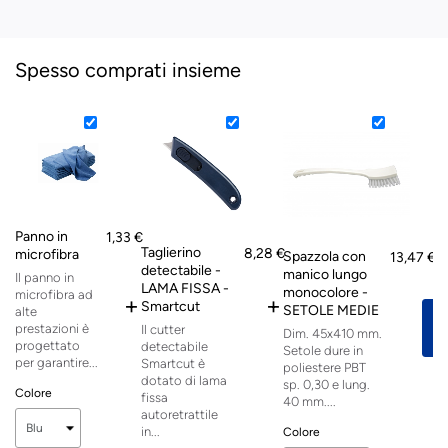
Spesso comprati insieme
Panno in
1,33 €
Taglierino
8,28 €
microfibra
Spazzola con
13,47 €
detectabile -
manico lungo
Il panno in
LAMA FISSA -
monocolore -
microfibra ad
+
+
Smartcut
SETOLE MEDIE
alte
prestazioni è
Il cutter
Dim. 45x410 mm.
progettato
detectabile
Setole dure in
per garantire...
Smartcut è
poliestere PBT
dotato di lama
sp. 0,30 e lung.
Colore
fissa
40 mm....
autoretrattile
in...
Colore