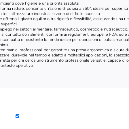
mbienti dove l’igiene è una priorità assoluta.
 forma radiale, consente un’azione di pulizia a 360°, ideale per superfi
itori, attrezzature industriali e zone di difficile accesso.
 offrono il giusto equilibrio tra rigidità e flessibilità, assicurando una
superfici.
’impiego nei settori alimentare, farmaceutico, cosmetico e nutraceutico
i al contatto con alimenti, conformi ai regolamenti europei e FDA, ed è
a compatta e resistente lo rende ideale per operazioni di pulizia manua
himici.
on manici professionali per garantire una presa ergonomica e sicura dura
izzare, durevole nel tempo e adatto a molteplici applicazioni, lo spazzo
rfetta per chi cerca uno strumento professionale versatile, capace di off
contesto operativo.