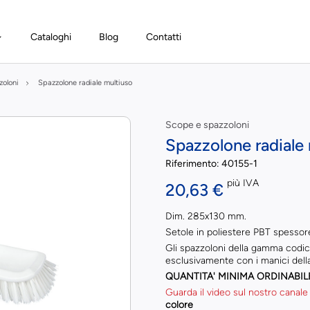
Cataloghi
Blog
Contatti
zoloni
Spazzolone radiale multiuso
Scope e spazzoloni
Spazzolone radiale
Riferimento:
40155-1
più IVA
20,63 €
Dim. 285x130 mm.
Setole in poliestere PBT spess
Gli spazzoloni della gamma codic
esclusivamente con i manici del
QUANTITA' MINIMA ORDINABIL
Guarda il video sul nostro canale
colore