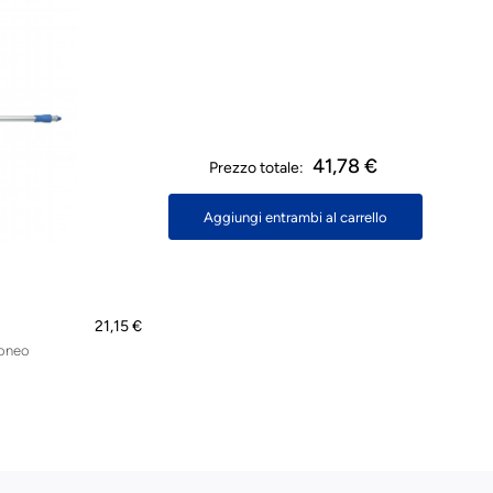
41,78 €
Prezzo totale:
Aggiungi entrambi al carrello
21,15 €
doneo