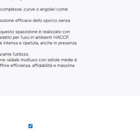
ci complesse, curve o angolari come
 rimozione efficace dello sporco senza
, questo spazzolone è realizzato con
 adatto per l’uso in ambienti HACCP.
le intensa e ripetuta, anche in presenza
nte l’utilizzo.
lone radiale multiuso con setole medie è
rire efficienza, affidabilità e massima