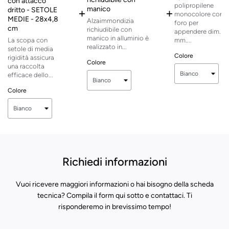
con attacco
polipropilene
manico
dritto - SETOLE
+
+
monocolore con
MEDIE - 28x4,8
Alzaimmondizia
foro per
cm
richiudibile con
appendere dim.
manico in alluminio è
La scopa con
mm....
realizzato in...
setole di media
Colore
rigidità assicura
Colore
una raccolta
efficace dello...
Colore
Richiedi informazioni
Vuoi ricevere maggiori informazioni o hai bisogno della scheda
tecnica? Compila il form qui sotto e contattaci. Ti
risponderemo in brevissimo tempo!