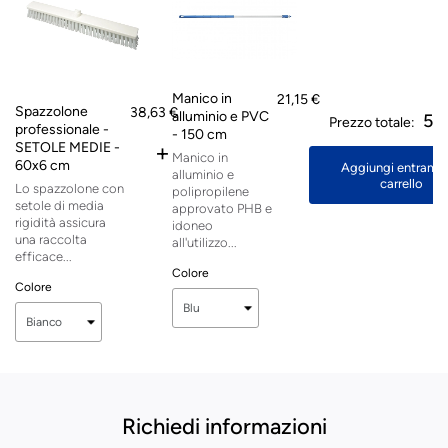
Manico in
21,15 €
Spazzolone
38,63 €
alluminio e PVC
59
Prezzo totale:
professionale -
- 150 cm
+
SETOLE MEDIE -
Manico in
60x6 cm
Aggiungi entrambi
alluminio e
carrello
Lo spazzolone con
polipropilene
setole di media
approvato PHB e
rigidità assicura
idoneo
una raccolta
all'utilizzo...
efficace...
Colore
Colore
Richiedi informazioni