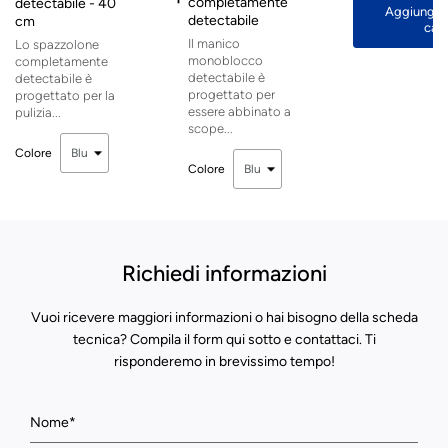
completamente
detectabile - 40
Aggiungi e
detectabile
cm
carr
Il manico
Lo spazzolone
monoblocco
completamente
detectabile è
detectabile è
progettato per
progettato per la
essere abbinato a
pulizia...
scope...
Colore
Colore
Richiedi informazioni
Vuoi ricevere maggiori informazioni o hai bisogno della scheda
tecnica? Compila il form qui sotto e contattaci. Ti
risponderemo in brevissimo tempo!