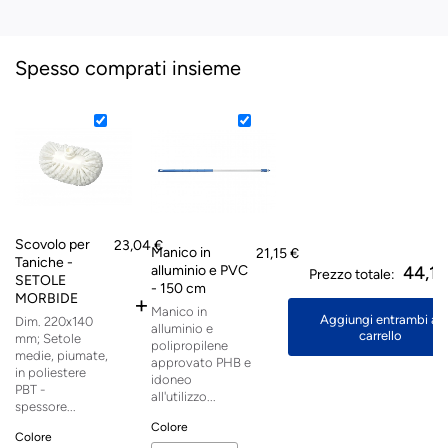
Spesso comprati insieme
Scovolo per
23,04 €
Manico in
21,15 €
Taniche -
alluminio e PVC
44,19
Prezzo totale:
SETOLE
- 150 cm
MORBIDE
+
Manico in
Aggiungi entrambi al
Dim. 220x140
alluminio e
carrello
mm; Setole
polipropilene
medie, piumate,
approvato PHB e
in poliestere
idoneo
PBT -
all'utilizzo...
spessore...
Colore
Colore