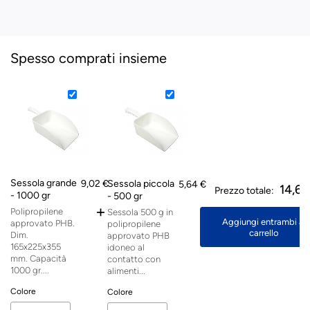
Spesso comprati insieme
Sessola grande
9,02 €
Sessola piccola
5,64 €
14,66
Prezzo totale:
- 1000 gr
- 500 gr
+
Polipropilene
Sessola 500 g in
Aggiungi entrambi al
approvato PHB.
polipropilene
carrello
Dim.
approvato PHB
165x225x355
idoneo al
mm. Capacità
contatto con
1000 gr....
alimenti...
Colore
Colore