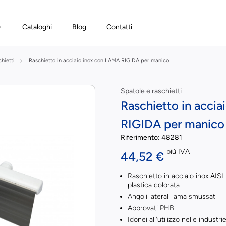
Cataloghi
Blog
Contatti
hietti
Raschietto in acciaio inox con LAMA RIGIDA per manico
Spatole e raschietti
Raschietto in acci
RIGIDA per manico
Riferimento:
48281
più IVA
44,52 €
Raschietto in acciaio inox AISI
plastica colorata
Angoli laterali lama smussati
Approvati PHB
Idonei all'utilizzo nelle industri