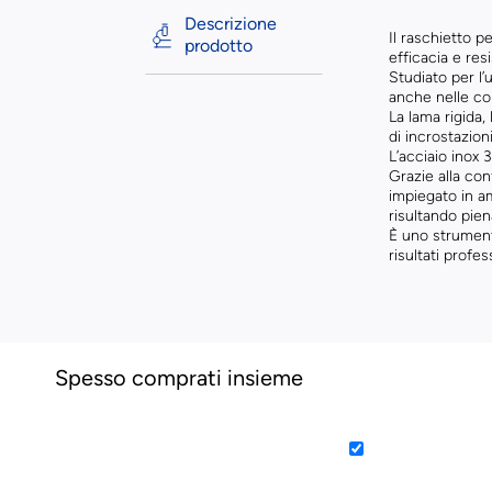
Descrizione
Il raschietto 
prodotto
efficacia e res
Studiato per l’
anche nelle cond
La lama rigida
di incrostazioni 
L’acciaio inox 
Grazie alla co
impiegato in a
risultando pie
È uno strument
risultati profe
Spesso comprati insieme