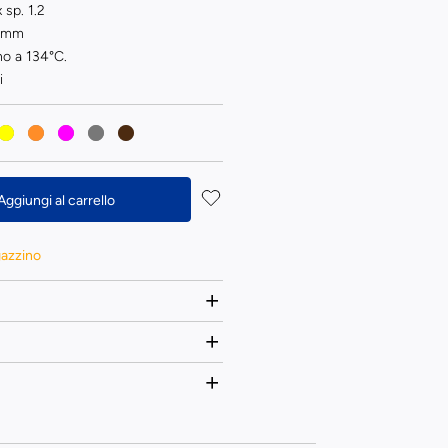
 sp. 1.2
2 mm
no a 134°C.
i
Aggiungi al carrello
gazzino