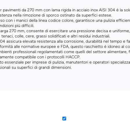
per pavimenti da 270 mm con lama rigida in acciaio inox AISI 304 è la s
istenza nella rimozione di sporco ostinato da superfici estese.
uso con i manici della linea codice colore, garantisce una pulizia effici
izioni più difficili.
, larga 270 mm, consente di esercitare una pressione decisa e uniforme,
tenaci, colle, cere, grassi solidificati e altri residui industriali.
304 assicura elevata resistenza alla corrosione, durabilità nel tempo e fac
nformità alle normative europee e FDA, questo raschietto è idoneo al c
mbienti professionali regolamentati come quelli del settore alimentare,
namente compatibile con i protocolli HACCP.
o essenziale per imprese di pulizia, manutentori e operatori specializza
ssionali su superfici di grandi dimensioni.