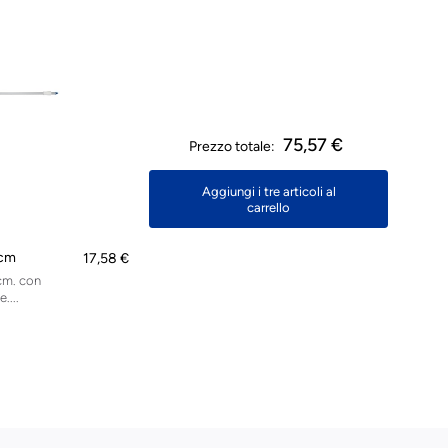
75,57 €
Prezzo totale:
Aggiungi i tre articoli al
carrello
 cm
17,58 €
cm. con
....