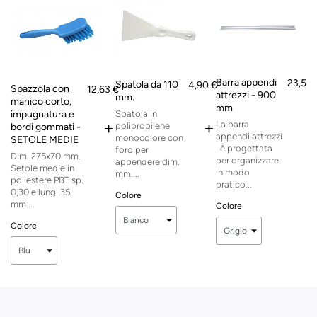
Barra appendi
23,54 
Spatola da 110
4,90 €
Spazzola con
12,63 €
attrezzi - 900
mm.
manico corto,
mm
impugnatura e
Spatola in
+
+
La barra
polipropilene
bordi gommati -
appendi attrezzi
monocolore con
SETOLE MEDIE
è progettata
foro per
Dim. 275x70 mm.
per organizzare
appendere dim.
Setole medie in
in modo
mm....
poliestere PBT sp.
pratico...
0,30 e lung. 35
Colore
mm....
Colore
Colore