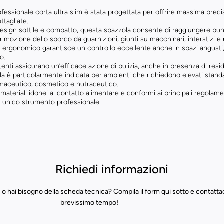
ofessionale corta ultra slim è stata progettata per offrire massima pre
ettagliate.
design sottile e compatto, questa spazzola consente di raggiungere pu
 rimozione dello sporco da guarnizioni, giunti su macchinari, interstizi e n
o ergonomico garantisce un controllo eccellente anche in spazi angusti
o.
tenti assicurano un’efficace azione di pulizia, anche in presenza di residu
 è particolarmente indicata per ambienti che richiedono elevati standar
rmaceutico, cosmetico e nutraceutico.
materiali idonei al contatto alimentare e conformi ai principali regolam
n unico strumento professionale.
Richiedi informazioni
 o hai bisogno della scheda tecnica? Compila il form qui sotto e contatta
brevissimo tempo!