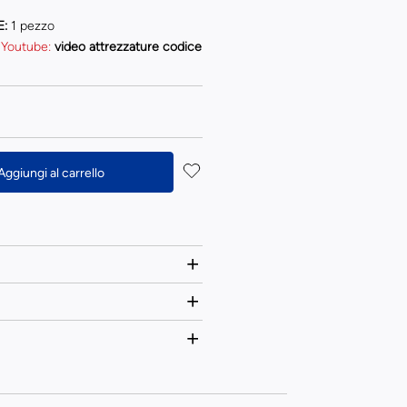
E:
1 pezzo
 Youtube:
video attrezzature codice
Aggiungi al carrello