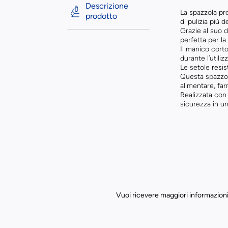
Descrizione
La spazzola pr
prodotto
di pulizia più d
Grazie al suo 
perfetta per la
Il manico cort
durante l’utilizz
Le setole resis
Questa spazzola
alimentare, fa
Realizzata con 
sicurezza in u
Vuoi ricevere maggiori informazioni