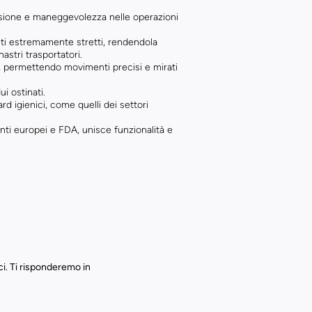
cisione e maneggevolezza nelle operazioni
nti estremamente stretti, rendendola
astri trasportatori.
, permettendo movimenti precisi e mirati
i ostinati.
d igienici, come quelli dei settori
enti europei e FDA, unisce funzionalità e
ci. Ti risponderemo in