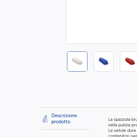
Descrizione
La spazzola br
prodotto
nella pulizia p
Le setole dure 
contenitori sag