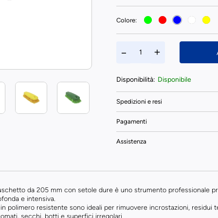
Colore:
Disponibilità:
Disponibile
Spedizioni e resi
Pagamenti
Assistenza
uschetto da 205 mm con setole dure è uno strumento professionale prog
rofonda e intensiva.
in polimero resistente sono ideali per rimuovere incrostazioni, residui te
omati, secchi, botti e superfici irregolari.