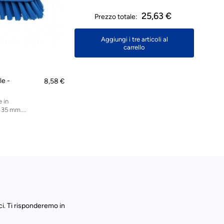
25,63 €
Prezzo totale:
Aggiungi i tre articoli al
carrello
e -
8,58 €
 in
 35 mm....
ci. Ti risponderemo in