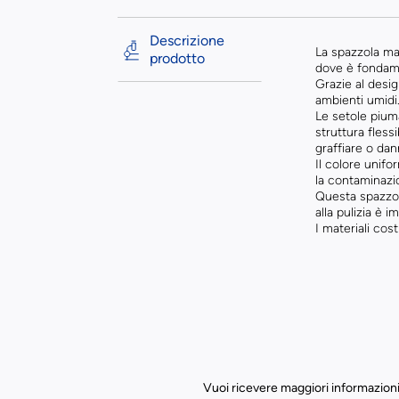
Descrizione
La spazzola ma
prodotto
dove è fondamen
Grazie al desi
ambienti umidi
Le setole piuma
struttura fless
graffiare o dan
Il colore unifor
la contaminazi
Questa spazzola
alla pulizia è i
I materiali cos
Vuoi ricevere maggiori informazioni