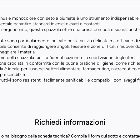
nuale monocolore con setole piumate è uno strumento indispensabile pe
tale garantire standard igienici elevati e costanti.
gn ergonomico, questa spazzola offre una presa comoda e sicura, anche i
.
te sono particolarmente indicate per la pulizia delicata ma efficace di sup
ibile consente di raggiungere angoli, fessure e zone difficili, rimuoven
neggiare i materiali.
me della spazzola facilita l’identificazione e la suddivisione degli utensil
one crociata in conformità con le buone pratiche di igiene, come richie
 è ideale per l’uso nei settori alimentare, farmaceutico, nutraceutico e
mprescindibile.
truttivi sono resistenti, facilmente sanificabili e compatibili con lavaggi
Richiedi informazioni
 o hai bisogno della scheda tecnica? Compila il form qui sotto e contatta