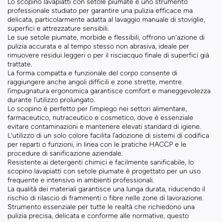
Lo scopino lavapiatti con setole piumate è uno strumento
professionale studiato per garantire una pulizia efficace ma
delicata, particolarmente adatta al lavaggio manuale di stoviglie,
superfici e attrezzature sensibili.
Le sue setole piumate, morbide e flessibili, offrono un'azione di
pulizia accurata e al tempo stesso non abrasiva, ideale per
rimuovere residui leggeri o per il risciacquo finale di superfici già
trattate.
La forma compatta e funzionale del corpo consente di
raggiungere anche angoli difficili e zone strette, mentre
l’impugnatura ergonomica garantisce comfort e maneggevolezza
durante l’utilizzo prolungato.
Lo scopino è perfetto per l’impiego nei settori alimentare,
farmaceutico, nutraceutico e cosmetico, dove è essenziale
evitare contaminazioni e mantenere elevati standard di igiene.
L'utilizzo di un solo colore facilita l’adozione di sistemi di codifica
per reparti o funzioni, in linea con le pratiche HACCP e le
procedure di sanificazione aziendale.
Resistente ai detergenti chimici e facilmente sanificabile, lo
scopino lavapiatti con setole piumate è progettato per un uso
frequente e intensivo in ambienti professionali.
La qualità dei materiali garantisce una lunga durata, riducendo il
rischio di rilascio di frammenti o fibre nelle zone di lavorazione.
Strumento essenziale per tutte le realtà che richiedono una
pulizia precisa, delicata e conforme alle normative, questo