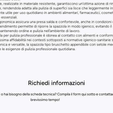
, realizzate in materiale resistente, garantiscono un’ottima azione di r
, rendendola adatta alla pulizia di superfici sia lisce che leggermente irr
te utile per uso quotidiano in ambienti alimentari, farmaceutici, cosmet
 essenziali.
rgonomica assicura una presa salda e confortevole, anche in condizioni 
ppendimento permette di riporre la spazzola in modo igienico, evitando il 
mantenendo ordine e pulizia nell’ambiente di lavoro.
a per pulizia professionale è idonea al contatto con alimenti e confor
sima affidabilità nei contesti sottoposti a normative igienico-sanitarie s
enica e versatile, la spazzola tipo bruschetto appendibile con setole m
e le esigenze di pulizia professionale quotidiana.
Richiedi informazioni
 o hai bisogno della scheda tecnica? Compila il form qui sotto e contatta
brevissimo tempo!