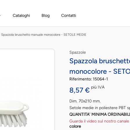
Cataloghi
Blog
Contatti
Spazzola bruschetto manuale monocolore - SETOLE MEDIE
Spazzole
Spazzola bruschet
monocolore - SET
Riferimento:
15064-1
più IVA
8,57 €
Dim. 70x210 mm.
Setole medie in poliestere PBT s
QUANTITA' MINIMA ORDINABIL
Guarda il video sul nostro canale
colore