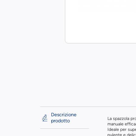
Descrizione
La spazzola pr
prodotto
manuale effica
Ideale per supe
pulente e delic