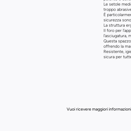
Le setole medie
troppo abrasive
È particolarmen
sicurezza sono
La struttura e
Il foro per l’a
l’asciugatura, 
Questa spazzol
offrendo la mas
Resistente, igi
sicura per tutt
Vuoi ricevere maggiori informazioni