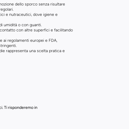
imozione dello sporco senza risultare
egolari.
ici e nutraceutici, dove igiene e
di umidità o con guanti.
contatto con altre superfici e facilitando
me ai regolamenti europei e FDA,
tringenti.
edie rappresenta una scelta pratica e
ci. Ti risponderemo in