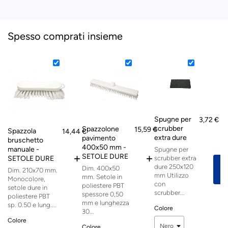
Spesso comprati insieme
Spugne per
3,72 €
scrubber
Spazzolone
15,59 €
Spazzola
14,44 €
extra dure
pavimento
bruschetto
P
400x50 mm -
manuale -
Spugne per
+
+
SETOLE DURE
SETOLE DURE
scrubber extra
dure 250x120
Dim. 400x50
Dim. 210x70 mm.
mm Utilizzo
mm. Setole in
Monocolore,
con
poliestere PBT
setole dure in
scrubber...
spessore 0,50
poliestere PBT
mm e lunghezza
sp. 0.50 e lung....
Colore
30...
Colore
Colore