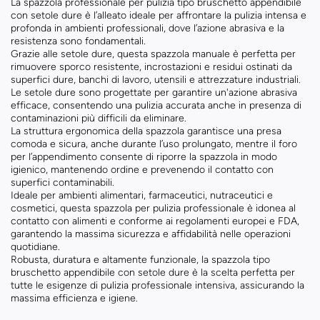
La spazzola professionale per pulizia tipo bruschetto appendibile
con setole dure è l’alleato ideale per affrontare la pulizia intensa e
profonda in ambienti professionali, dove l’azione abrasiva e la
resistenza sono fondamentali.
Grazie alle setole dure, questa spazzola manuale è perfetta per
rimuovere sporco resistente, incrostazioni e residui ostinati da
superfici dure, banchi di lavoro, utensili e attrezzature industriali.
Le setole dure sono progettate per garantire un'azione abrasiva
efficace, consentendo una pulizia accurata anche in presenza di
contaminazioni più difficili da eliminare.
La struttura ergonomica della spazzola garantisce una presa
comoda e sicura, anche durante l’uso prolungato, mentre il foro
per l’appendimento consente di riporre la spazzola in modo
igienico, mantenendo ordine e prevenendo il contatto con
superfici contaminabili.
Ideale per ambienti alimentari, farmaceutici, nutraceutici e
cosmetici, questa spazzola per pulizia professionale è idonea al
contatto con alimenti e conforme ai regolamenti europei e FDA,
garantendo la massima sicurezza e affidabilità nelle operazioni
quotidiane.
Robusta, duratura e altamente funzionale, la spazzola tipo
bruschetto appendibile con setole dure è la scelta perfetta per
tutte le esigenze di pulizia professionale intensiva, assicurando la
massima efficienza e igiene.