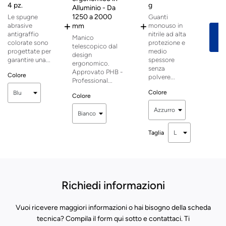
4 pz.
g
Alluminio - Da
Pr
1250 a 2000
Le spugne
Guanti
+
+
abrasive
mm
monouso in
antigraffio
nitrile ad alta
Manico
colorate sono
protezione e
telescopico dal
progettate per
medio
design
garantire una...
spessore
ergonomico.
senza
Approvato PHB -
Colore
polvere...
Professional...
Colore
Colore
Taglia
Richiedi informazioni
Vuoi ricevere maggiori informazioni o hai bisogno della scheda
tecnica? Compila il form qui sotto e contattaci. Ti