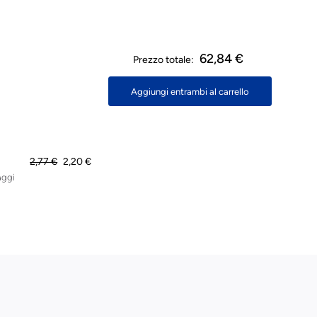
62,84 €
Prezzo totale:
Aggiungi entrambi al carrello
2,77 €
2,20 €
aggi