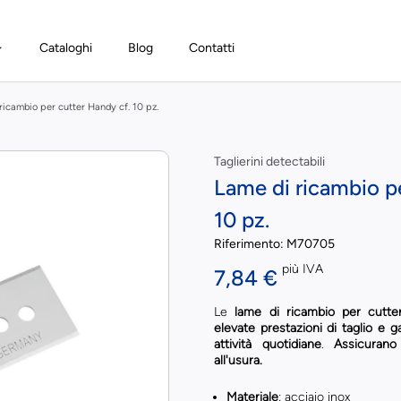
Cataloghi
Blog
Contatti
ricambio per cutter Handy cf. 10 pz.
Taglierini detectabili
Lame di ricambio pe
10 pz.
Riferimento:
M70705
più IVA
7,84 €
Le
lame di ricambio per cutte
elevate prestazioni di taglio e g
attività quotidiane
.
Assicurano
all'usura.
Materiale
: acciaio inox