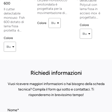
La pala monoblocco
detectabile
600
arrotondata è
Polycut con
progettata per la
lama fissa in
Il cutter
movimentazione di...
acciaio inox è
detectabile
progettato...
monouso Fish
600 dotato di
Colore
Colore
lama fissa
protetta è...
Colore
Richiedi informazioni
Vuoi ricevere maggiori informazioni o hai bisogno della scheda
tecnica? Compila il form qui sotto e contattaci. Ti
risponderemo in brevissimo tempo!