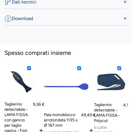
Dati tecnici
Download
Spesso comprati insieme
Taglierino
9,36 €
Taglierino
4,51
detectabile -
detectabile -
LAMA FISSA
Pala monoblocco
49,49 €
LAMA FISSA -
con gancio
arrotondata 1135 x
Polycut
per taglio
Ø 167 mm
Il cutter
+
+
nastro - Fish