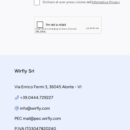
Dichiaro di aver preso visione dell’
Informativa Privacy
Wirfly Srl
Via Enrico Fermi 3, 36045 Alonte - VI
+39.0444.729227
info@wirfly.com
PEC
mail@pec.wirfly.com
P.IVA IT03047820240