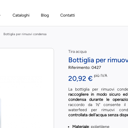
Cataloghi
Blog
Contatti
Bottiglia per rimuovi condensa
Tira acqua
Bottiglia per rimuo
Riferimento:
0427
più IVA
20,92 €
La bottiglia per rimuovi con
raccogliere in modo sicuro ed 
condensa durante le operazio
raccordo da ½" consente il 
waterfeed per rimuovi con
controllata dell'acqua senza dispe
Materiale
: polietilene