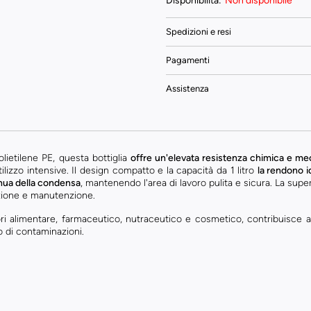
Disponibilità:
Non disponibile
Spedizioni e resi
Pagamenti
Assistenza
olietilene PE, questa bottiglia
offre un'elevata resistenza chimica e m
tilizzo intensive. Il design compatto e la capacità da 1 litro
la rendono i
nua della condensa
, mantenendo l'area di lavoro pulita e sicura. La superfi
ezione e manutenzione.
ori alimentare, farmaceutico, nutraceutico e cosmetico, contribuisce a
io di contaminazioni.